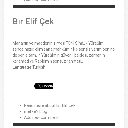
Bir Elif Çek
Mananın ve maddenin zirvesi Tûr-i Sînâ…/ Yüreğim
sende hazır, elim sana mahkûm./ Ne sensiz varım ben ne
de senle tam…/ Yüreğimin güvenli beldesi, zamanın
kerameti ve Rabbimin sonsuz rahmeti…
Language
Turkish
Read more
about Bir Elif Çek
melike's blog
Add new comment