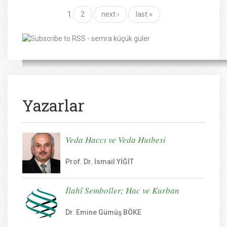
1
2
next ›
last »
Yazarlar
Veda Haccı ve Veda Hutbesi
Prof. Dr. İsmail YİĞİT
İlahî Semboller; Hac ve Kurban
Dr. Emine Gümüş BÖKE