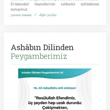
El-İskenderî Hazretleri’nin sohbetini istifadenize
sunuyoruz.
/
diğer yazılar
yazının tamamı
Ashâbın Dilinden
Peygamberimiz