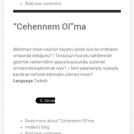
Add new comment
“Cehennem Ol”ma
Akletmez misin nasıl bir hayatın içinde nice bir imtihanın
ortasında olduğunu? / Tevazuun huzurlu sahillerinde
gezmek varken kibrin gayya kuyusunda, zulûmat
ormanında kaybolmak niye?../ Seni yalanlarıyla, riyasıyla
kandıran nefsinin kibrinden ürkmez misin?
Language
Turkish
Read more
about “Cehennem Ol”ma
melike's blog
Add new comment