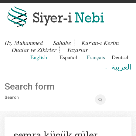
Hz. Muhammed
Sahabe
Kur'an-ı Kerim
Dualar ve Zikirler
Yazarlar
English
-
Español
Français
Deutsch
-
-
العربية
-
Search form
Search
semra küçük güler