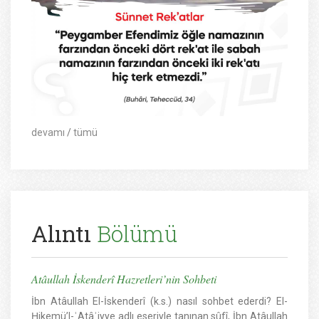
devamı
/
tümü
Alıntı
Bölümü
Atâullah İskenderî Hazretleri’nin Sohbeti
İbn Atâullah El-İskenderî (k.s.) nasıl sohbet ederdi? El-
Ḥikemü’l-ʿAtâʾiyye adlı eseriyle tanınan sûfî, İbn Atâullah