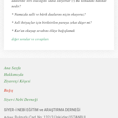
adaletine ters olacağını iddia ediyorlar (!) Bu konudaki hakikât
nedir?
*
Namazda salli ve bârik dualarını niçin okuyoruz?
*
Aslî ihtiyaçlar için biriktirilen paraya zekat düşer mi?
*
Kur'an okuyup sevabını ölüye bağışlamak
diğer sorular ve cevapları
Ana Sayfa
Hakkımızda
Ziyaretçi Köşesi
Bağış
Siyer-i Nebi Derneği
SİYER-İ NEBİ EĞİTİM ve ARAŞTIRMA DERNEĞİ
Bulgurlu Cad. No: 132/3 Üsküdar/İSTANBUL
Adres: