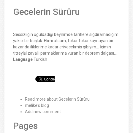
Gecelerin Sürûru
Sessizliğin uğuldadığı beynimde tariflere sığdıramadığım
yakıcı bir boşluk. Elimi atsam, fokur fokur kaynayan bir
kazanda iliklerime kadar eriyecekmiş gibiyim… İçimin
titreyişi zavallı parmaklarıma vuran bir deprem dalgası…
Language
Turkish
Read more
about Gecelerin Sürûru
melike's blog
Add new comment
Pages