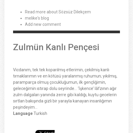
Read more
about Sözsüz Dilekçem
melike's blog
Add new comment
Zulmün Kanlı Pençesi
Vicdanım, tek tek koparılmış etlerimin, çekilmiş kanlı
tırnaklarımın ve en kötüsü yaralanmış ruhumun; yıkılmış,
paramparça olmuş çocukluğumun, ilk gençliğimin,
geleceğimin ıstırap dolu seyrinde… ‘İşkence’ lâfzının ağır
zulm dalgaları yanında zerre gibi kaldığı, kuytu gecelerin
sırtlan bakışında gizli bir yarayla kanayan insanlığımın
peşindeyim…
Language
Turkish