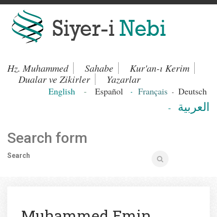
Hz. Muhammed
Sahabe
Kur'an-ı Kerim
Dualar ve Zikirler
Yazarlar
English
-
Español
Français
Deutsch
-
-
العربية
-
Search form
Search
Muhammed Emin