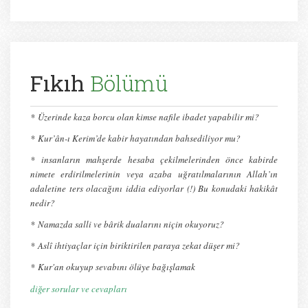
Fıkıh
Bölümü
*
Üzerinde kaza borcu olan kimse nafile ibadet yapabilir mi?
*
Kur’ân-ı Kerim’de kabir hayatından bahsediliyor mu?
* insanların mahşerde hesaba çekilmelerinden önce kabirde
nimete erdirilmelerinin veya azaba uğratılmalarının Allah’ın
adaletine ters olacağını iddia ediyorlar (!) Bu konudaki hakikât
nedir?
*
Namazda salli ve bârik dualarını niçin okuyoruz?
*
Aslî ihtiyaçlar için biriktirilen paraya zekat düşer mi?
*
Kur'an okuyup sevabını ölüye bağışlamak
diğer sorular ve cevapları