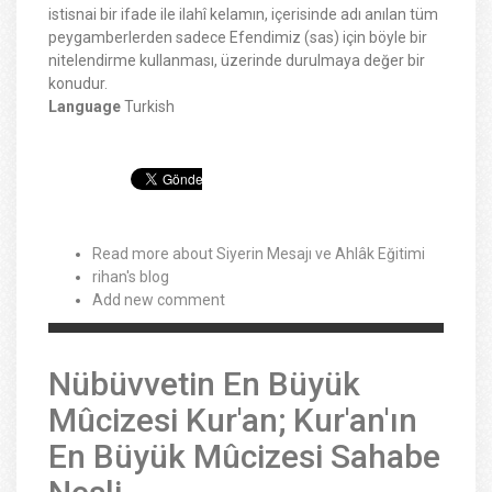
istisnai bir ifade ile ilahî kelamın, içerisinde adı anılan tüm
peygamberlerden sadece Efendimiz (sas) için böyle bir
nitelendirme kullanması, üzerinde durulmaya değer bir
konudur.
Language
Turkish
Read more
about Siyerin Mesajı ve Ahlâk Eğitimi
rihan's blog
Add new comment
Nübüvvetin En Büyük
Mûcizesi Kur'an; Kur'an'ın
En Büyük Mûcizesi Sahabe