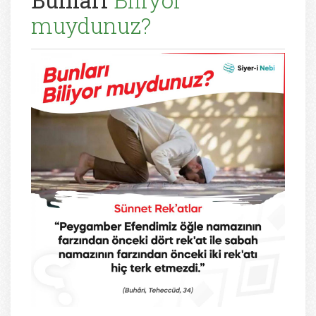
Bunları
Biliyor
muydunuz?