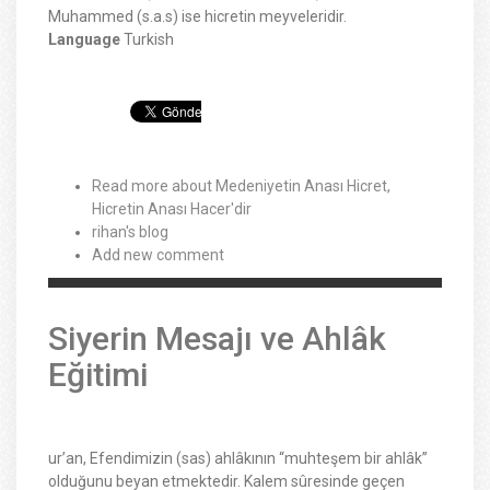
Muhammed (s.a.s) ise hicretin meyveleridir.
Language
Turkish
Read more
about Medeniyetin Anası Hicret,
Hicretin Anası Hacer'dir
rihan's blog
Add new comment
Siyerin Mesajı ve Ahlâk
Eğitimi
ur’an, Efendimizin (sas) ahlâkının “muhteşem bir ahlâk”
olduğunu beyan etmektedir. Kalem sûresinde geçen