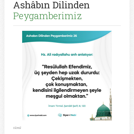
Ashâbın Dilinden
Peygamberimiz
tümü