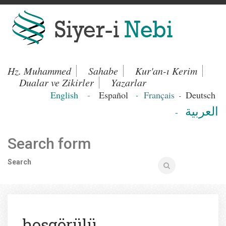
Hz. Muhammed
Sahabe
Kur'an-ı Kerim
Dualar ve Zikirler
Yazarlar
English
-
Español
Français
Deutsch
-
-
العربية
-
Search form
Search
hoşgörülü