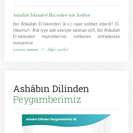
Atâullah İskenderî Hazretleri’nin Sohbeti
İbn Atâullah El-İskenderî (k.s.) nasıl sohbet ederdi? El-
Ḥikemü’l-ʿAtâʾiyye adlı eseriyle tanınan sûfî, İbn Atâullah
El-İskenderî Hazretleri’nin sohbetini istifadenize
sunuyoruz.
/
diğer yazılar
yazının tamamı
Ashâbın Dilinden
Peygamberimiz