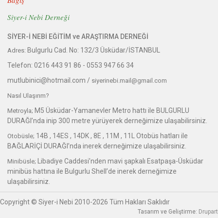
Bağış
Siyer-i Nebi Derneği
SİYER-İ NEBİ EĞİTİM ve ARAŞTIRMA DERNEĞİ
Bulgurlu Cad. No: 132/3 Üsküdar/İSTANBUL
Adres:
Telefon:
0216 443 91 86 -
0553 947 66 34
mutlubinici@hotmail.com /
siyerinebi.mail@gmail.com
Nasıl Ulaşırım?
M5 Üsküdar-Yamanevler Metro hattı ile BULGURLU
Metroyla;
DURAĞI’nda inip 300 metre yürüyerek derneğimize ulaşabilirsiniz.
14B , 14ES , 14DK , 8E , 11M , 11L Otobüs hatları ile
Otobüsle;
BAĞLARİÇİ DURAĞI’nda inerek derneğimize ulaşabilirsiniz.
Libadiye Caddesi’nden mavi şapkalı Esatpaşa-Üsküdar
Minibüsle;
minibüs hattına ile Bulgurlu Shell’de inerek derneğimize
ulaşabilirsiniz.
Copyright © Siyer-i Nebi 2010-2026 Tüm Hakları Saklıdır
Tasarım ve Geliştirme:
Drupart