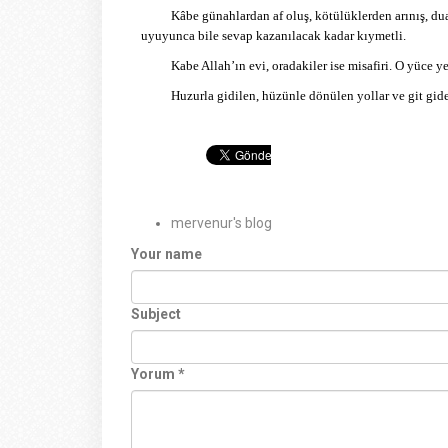
Kâbe günahlardan af oluş, kötülüklerden arınış, du
uyuyunca bile sevap kazanılacak kadar kıymetli.
Kabe Allah’ın evi, oradakiler ise misafiri. O yüce 
Huzurla gidilen, hüzünle dönülen yollar ve git gi
mervenur's blog
Your name
Subject
Yorum
*