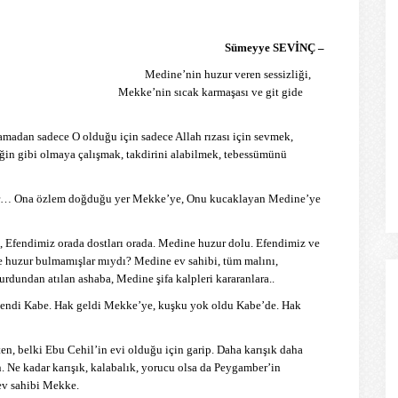
Sümeyye SEVİNÇ –
Medine’nin huzur veren sessizliği,
Mekke’nin sıcak karmaşası ve git gide
madan sadece O olduğu için sadece Allah rızası için sevmek,
ğin gibi olmaya çalışmak, takdirini alabilmek, tebessümünü
uyor… Ona özlem doğduğu yer Mekke’ye, Onu kucaklayan Medine’ye
ki, Efendimiz orada dostları orada. Medine huzur dolu. Efendimiz ve
de huzur bulmamışlar mıydı? Medine ev sahibi, tüm malını,
rdundan atılan ashaba, Medine şifa kalpleri kararanlara..
endi Kabe. Hak geldi Mekke’ye, kuşku yok oldu Kabe’de. Hak
en, belki Ebu Cehil’in evi olduğu için garip. Daha karışık daha
. Ne kadar karışık, kalabalık, yorucu olsa da Peygamber’in
ev sahibi Mekke.