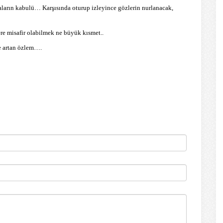
aların kabulü… Karşısında oturup izleyince gözlerin nurlanacak,
yere misafir olabilmek ne büyük kısmet..
de artan özlem….