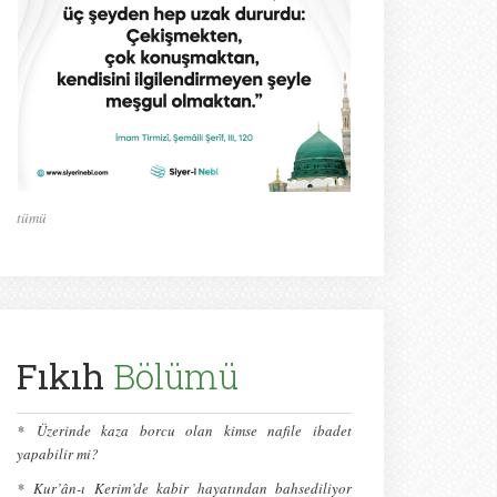
tümü
Fıkıh
Bölümü
*
Üzerinde kaza borcu olan kimse nafile ibadet
yapabilir mi?
*
Kur’ân-ı Kerim’de kabir hayatından bahsediliyor