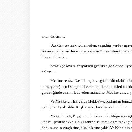
artan özlem….
Uzaktan sevmek, göremeden, yaşadığı yerde yaşaya
sevince de ‘’anam babam feda olsun.’’ diyebilmek. Sevdi
hissedebilmek…
Sevdikçe özlem artıyor adı geçtikçe gözler dol
özlem…
Medine sessiz. Nasıl karışık ve gürültülü olabilir 
her şeye rağmen Ona gönül verenler hicret ettiklerinde 
gerektiğinde canını feda eden muhacire. Medine umut, yu
Ve Mekke… Hak geldi Mekke’ye, putlardan temizl
geldi, batıl yok oldu. Kuşku yok , batıl yok olucudur.
Mekke farklı, Peygamberimiz’in evi olduğu için içt
yorucu şehir Mekke. Belki sabırla sevmeyi öğretmek için
doğumuna sevinçlerine, hüzünlerine şahit. Ve Kabe’nin 