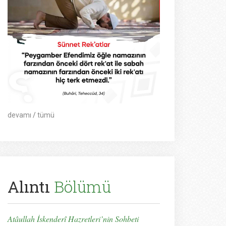
devamı
/
tümü
Alıntı
Bölümü
Atâullah İskenderî Hazretleri’nin Sohbeti