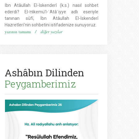
İbn Atâullah El-İskenderî (k.s.) nasıl sohbet
ederdi? El-Ḥikemü’l-ʿAtâʾiyye adlı eseriyle
tanınan sûfî, İbn Atâullah El-İskenderî
Hazretleri’nin sohbetini istifadenize sunuyoruz.
/
diğer yazılar
yazının tamamı
Ashâbın Dilinden
Peygamberimiz