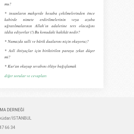
mu?
* insanların mahşerde hesaba çekilmelerinden önce
kabirde nimete erdirilmelerinin veya azaba
uğratılmalarının Allah’ın adaletine ters olacağını
iddia ediyorlar (!) Bu konudaki hakikât nedir?
*
Namazda salli ve bârik dualarını niçin okuyoruz?
*
Aslî ihtiyaçlar için biriktirilen paraya zekat düşer
mi?
*
Kur'an okuyup sevabını ölüye bağışlamak
diğer sorular ve cevapları
IRMA DERNEĞİ
Üsküdar/İSTANBUL
47 66 34