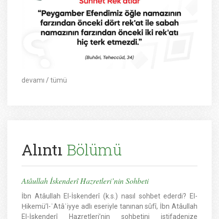
devamı
/
tümü
Alıntı
Bölümü
Atâullah İskenderî Hazretleri’nin Sohbeti
İbn Atâullah El-İskenderî (k.s.) nasıl sohbet ederdi? El-
Ḥikemü’l-ʿAtâʾiyye adlı eseriyle tanınan sûfî, İbn Atâullah
El-İskenderî Hazretleri’nin sohbetini istifadenize