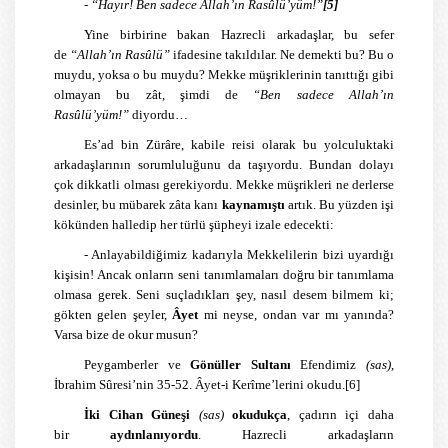
-
“Hayır! Ben sadece Allah’ın Rasûlü’yüm!”
[5]
Yine birbirine bakan Hazrecli arkadaşlar, bu sefer
de
“Allah’ın Rasûlü”
ifadesine takıldılar. Ne demekti bu? Bu o
muydu, yoksa o bu muydu? Mekke müşriklerinin tanıttığı gibi
olmayan bu zât, şimdi de
“Ben sadece Allah’ın
Rasûlü’yüm!”
diyordu…
Es’ad bin Zürâre, kabile reisi olarak bu yolculuktaki
arkadaşlarının sorumluluğunu da taşıyordu. Bundan dolayı
çok dikkatli olması gerekiyordu. Mekke müşrikleri ne derlerse
desinler, bu mübarek zâta kanı
kaynamıştı
artık. Bu yüzden işi
kökünden halledip her türlü şüpheyi izale edecekti:
- Anlayabildiğimiz kadarıyla Mekkelilerin bizi uyardığı
kişisin! Ancak onların seni tanımlamaları doğru bir tanımlama
olmasa gerek. Seni suçladıkları şey, nasıl desem bilmem ki;
gökten gelen şeyler,
Âyet
mi neyse, ondan var mı yanında?
Varsa bize de okur musun?
Peygamberler ve
Gönüller Sultanı
Efendimiz
(sas)
,
İbrahim Sûresi’nin 35-52. Âyet-i Kerîme’lerini okudu.
[6]
İki Cihan Güneşi
(sas)
okudukça
, çadırın içi daha
bir
aydınlanıyordu
. Hazrecli arkadaşların