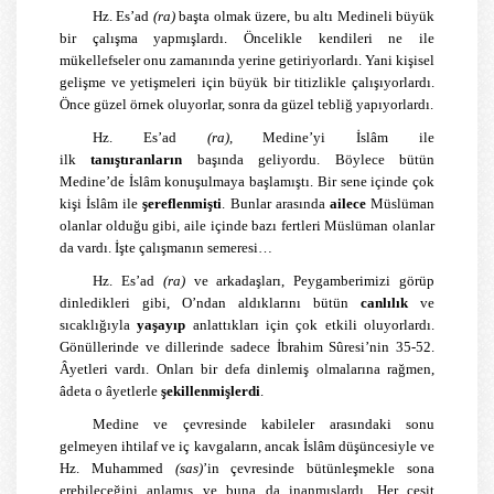
Hz. Es’ad
(ra)
başta olmak üzere, bu altı Medineli büyük
bir çalışma yapmışlardı. Öncelikle kendileri ne ile
mükellefseler onu zamanında yerine getiriyorlardı. Yani kişisel
gelişme ve yetişmeleri için büyük bir titizlikle çalışıyorlardı.
Önce güzel örnek oluyorlar, sonra da güzel tebliğ yapıyorlardı.
Hz. Es’ad
(ra)
, Medine’yi İslâm ile
ilk
tanıştıranların
başında geliyordu. Böylece bütün
Medine’de İslâm konuşulmaya başlamıştı. Bir sene içinde çok
kişi İslâm ile
şereflenmişti
. Bunlar arasında
ailece
Müslüman
olanlar olduğu gibi, aile içinde bazı fertleri Müslüman olanlar
da vardı. İşte çalışmanın semeresi…
Hz. Es’ad
(ra)
ve arkadaşları, Peygamberimizi görüp
dinledikleri gibi, O’ndan aldıklarını bütün
canlılık
ve
sıcaklığıyla
yaşayıp
anlattıkları için çok etkili oluyorlardı.
Gönüllerinde ve dillerinde sadece İbrahim Sûresi’nin 35-52.
Âyetleri vardı. Onları bir defa dinlemiş olmalarına rağmen,
âdeta o âyetlerle
şekillenmişlerdi
.
Medine ve çevresinde kabileler arasındaki sonu
gelmeyen ihtilaf ve iç kavgaların, ancak İslâm düşüncesiyle ve
Hz. Muhammed
(sas)
’in çevresinde bütünleşmekle sona
erebileceğini anlamış ve buna da inanmışlardı. Her çeşit