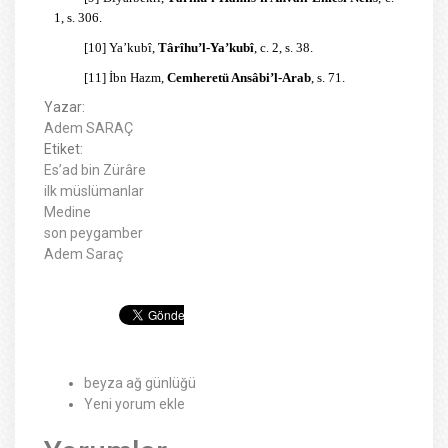
1, s. 306.
[10]
Ya’kubî,
Târîhu’l-Ya’kubî
, c. 2, s. 38.
[11]
İbn Hazm,
Cemheretü Ansâbi’l-Arab
, s. 71.
Yazar:
Adem SARAÇ
Etiket:
Es’ad bin Zürâre
ilk müslümanlar
Medine
son peygamber
Adem Saraç
beyza ağ günlüğü
Yeni yorum ekle