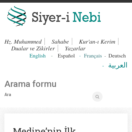
Hz. Muhammed
Sahabe
Kur'an-ı Kerim
Dualar ve Zikirler
Yazarlar
English
-
Español
Français
Deutsch
-
-
العربية
-
Arama formu
Ara
Medine’nin İlk