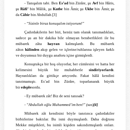
- Tanışalım tabi. Ben
Es’ad
bin Zürâre, şu
Avf
bin Hâris,
şu
Râfi’
bin Mâlik, şu
Kutbe
bin Âmir, şu
Ukbe
bin Âmir, şu
da
Câbir
bin Abdullah.
[3]
-
“Sizinle biraz konuşalım istiyorum!”
Çadırdakilerin her biri, henüz tam olarak tanımadıkları,
sadece şu an bir dakika bile olmayan beraberlikleri ile bu
mübarek zâta
hayran
kalmışlardı. Bu mübarek
zâtın
hâlinden
akıp gelen ve içlerine/ruhlarına işleyen farklı
ve doyumsuz bir duygu anaforu içine girmişlerdi.
Konuştukça bir hoş oluyorlar, her cümlesini ve hatta her
kelimesini büyük bir muhabbetle
sindiriyorlardı
.
Hayranlıkları da gittikçe artıyordu. Fakat hâlâ kendini
tanıtmamıştı. Es’ad bin Zürâre, toparlanarak büyük
bir
edeple
sordu.
- Ey mübarek zât! Biz de seni tanısak?
-
“Abdullah oğlu Muhammed’im ben!” (sas)
[4]
Mübarek zât kendisini böyle tanıtınca çadırdakiler
birbirlerine baktılar. Bu ismi duymuşlardı. Daha doğrusu
Mekke müşrikleri, bu isimli kişiden sakındırmışlardı onları.