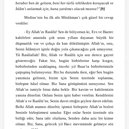
beraber ben de gelsem, beni her türlü tehlikeden koruyacak ve
İslâm’ı anlatmak için, bana yardımcı olacak mısınız?”
[9]
Medine’nin bu ilk altı Müslüman’ı çok güzel bir cevap
verdiler:
- Ey Allah’ın Rasûlü! Sen de biliyorsun ki, Evs ve Hazrec
kabileleri arasında çok uzun yıllara dayanan büyük bir
düşmanlık var ve çokça da kan dökülmüştür. Allah’ın, onu,
Senin İslâmiyet işinle doğru yola çıkaracağını çok umuyoruz.
Yâ Rasûlallah! Biz, Allah ve Rasûlü için son derece gayret
göstereceğiz. Fakat biz, bugün birbirlerine karşı kızgın,
birbirlerinden uzaklaşmış, önceki yıl Buas’ta birbirlerimizle
çarpışmış bulunuyoruz. Biz bu durumda iken, eğer Sen bugün
yanımıza gelirsen, bizim için Senin üzerinde toplanma,
birleşme hâsıl olmaz. Biz Sana görüşümüzü sunuyoruz. Sen
Allah’ın ismiyle biraz daha bekle. Biz kavim ve kabilemizin
yanına dönelim. Onlara Senin işini haber verelim. Kendilerini
Allah’a ve Rasûlü’ne, Senin davet ettiğin şeylere davet edelim.
Belki Allah aramızı düzeltir, işimizi birleştirir. Allah’ın bizleri
Seninle birleştirmesi umulur. Eğer onlar Senin üzerinde söz
birliği eder, Sana tabi olurlarsa, Senden daha aziz bir kimse
olmaz. Biz, Sana, gelecek yıl Hacc mevsiminde gelmeye söz