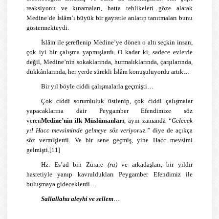
reaksiyonu ve kınamaları, hatta tehlikeleri göze alarak
Medine’de İslâm’ı büyük bir gayretle anlatıp tanıtmaları bunu
göstermekteydi.
İslâm ile şereflenip Medine’ye dönen o altı seçkin insan,
çok iyi bir çalışma yapmışlardı. O kadar ki, sadece evlerde
değil, Medine’nin sokaklarında, hurmalıklarında, çarşılarında,
dükkânlarında, her yerde sürekli İslâm konuşuluyordu artık…
Bir yıl böyle ciddi çalışmalarla geçmişti…
Çok ciddi sorumluluk üstlenip, çok ciddi çalışmalar
yapacaklarına dair Peygamber Efendimize söz
veren
Medine’nin ilk Müslümanları
, aynı zamanda
“Gelecek
yıl Hacc mevsiminde gelmeye söz veriyoruz.”
diye de açıkça
söz vermişlerdi. Ve bir sene geçmiş, yine Hacc mevsimi
gelmişti.
[11]
Hz. Es’ad bin Zürare
(ra)
ve arkadaşları, bir yıldır
hasretiyle yanıp kavruldukları Peygamber Efendimiz ile
buluşmaya gideceklerdi…
Sallallahu aleyhi ve sellem
…