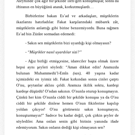
Aleyhinde çok ağır bir şekilde ileri-geri konuşmuşlar, sonra da
iftiranın en büyüğünü atarak, korkutmuşlardı…
Birbirlerine bakan Es’ad ve arkadaşları, müşriklerin
ikazlarını hatırladılar. Fakat karşılarındaki mübarek zât,
müşriklerin anlattığı gibi birine benzemiyordu. Buna rağmen
Es’ad bin Zürâre sormadan edemedi:
- Sakın sen müşriklerin bizi uyardığı kişi olmayasın?
-
“Müşrikler nasıl uyardılar sizi?”
- Ağız birliği etmişçesine, idareciler başta olmak üzere
hepsi aynı şeyleri söyledi: “Aman dikkat edin! Aramızda
bulunan Muhammedü’l-Emîn
(sas)
, 40 yaşına kadar
içimizdeki en iyimiz idi. Fakat kırkından sonra cinler çarptı
O’nu, şeytanlar aklını çeldi. Aramıza ikilik soktu, kardeşi
kardeşe düşürdü! O’ndan sakının. O’nunla oturup konuşmayın.
Çünkü her kim O’nunla ciddi bir şekilde konuşsa ya da O’nu
ciddi bir şekilde dinlese hemen O’nun fikirlerine kapılıp
yoldan çıkıyor! O’nu görürseniz sakın konuşmayın,
konuşturmayın!” Sadece bu kadar değil, çok çirkin şeyler de
söylediler. Ama onları senin gibi birinin yanında ifade
edemiyorum. Sakın onların dediği kişi olmayasın sen?