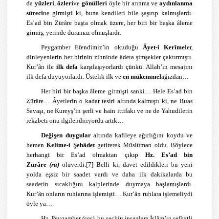
da
yüzleri
,
özleri
ve
gönülleri
öyle bir arınma ve
aydınlanma
süreci
ne girmişti ki, buna kendileri bile şaşırıp kalmışlardı.
Es’ad bin Zürâre başta olmak üzere, her biri bir başka âleme
girmiş, yerinde duramaz olmuşlardı.
Peygamber Efendimiz’in okuduğu
Âyet-i Kerîme
ler,
dinleyenlerin her birinin zihninde âdeta şimşekler çaktırmıştı.
Kur’ân ile
ilk defa
karşılaşıyorlardı çünkü. Allah’ın mesajını
ilk defa duyuyorlardı. Üstelik ilk ve
en mükemmel
ağızdan…
Her biri bir başka âleme gitmişti sanki… Hele Es’ad bin
Zürâre… Âyetlerin o kadar tesiri altında kalmıştı ki, ne Buas
Savaşı, ne Kureyş’in şerli ve hain ittifakı ve ne de Yahudilerin
rekabeti onu ilgilendiriyordu artık…
Değişen duygular
altında kafileye ağırlığını koydu ve
hemen
Kelime-i Şehâdet
getirerek Müslüman oldu. Böylece
herhangi bir Es’ad olmaktan çıkıp
Hz. Es’ad bin
Zürâre
(ra)
oluverdi.
[7]
Belli ki, davet edildikleri bu yeni
yolda eşsiz bir saadet vardı ve daha ilk dakikalarda bu
saadetin sıcaklığını kalplerinde duymaya başlamışlardı.
Kur’ân onların ruhlarına işlemişti… Kur’ân ruhlara işlemeliydi
öyle ya…
Hz. Peygamber
(sas)
, bu seçkin insanlara İslâm’ın şefkatli