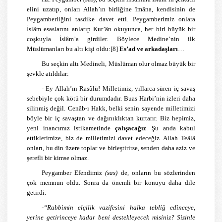
elini uzatıp, onları Allah’ın birliğine îmâna, kendisinin de
Peygamberliğini tasdike davet etti. Peygamberimiz onlara
İslâm esaslarını anlatıp Kur’ân okuyunca, her biri büyük bir
coşkuyla İslâm’a girdiler. Böylece Medine’nin ilk
Müslümanları bu altı kişi oldu:
[8]
Es’ad ve arkadaşları
…
Bu seçkin altı Medineli, Müslüman olur olmaz büyük bir
şevkle atıldılar:
- Ey Allah’ın Rasûlü! Milletimiz, yıllarca süren iç savaş
sebebiyle çok kötü bir durumdadır. Buas Harbi’nin izleri daha
silinmiş değil. Cenâb-ı Hakk, belki senin sayende milletimizi
böyle bir iç savaştan ve dağınıklıktan kurtarır. Biz hepimiz,
yeni inancımız istikametinde
çalışacağız
. Şu anda kabul
ettiklerimize, biz de milletimizi davet edeceğiz. Allah Teâlâ
onları, bu din üzere toplar ve birleştirirse, senden daha aziz ve
şerefli bir kimse olmaz.
Peygamber Efendimiz
(sas)
de, onların bu sözlerinden
çok memnun oldu. Sonra da önemli bir konuyu daha dile
getirdi:
-
“Rabbimin elçilik vazifesini halka tebliğ edinceye,
yerine getirinceye kadar beni destekleyecek misiniz? Sizinle