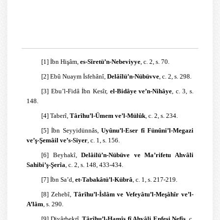
[1]
İbn Hişâm,
es-Sîretü’n-Nebeviyye
, c. 2, s. 70.
[2]
Ebû Nuaym İsfehânî,
Delâîlü’n-Nübüvve
, c. 2, s. 298.
[3]
Ebu’l-Fidâ İbn Kesîr,
el-Bidâye ve’n-Nihâye
, c. 3, s.
148.
[4]
Taberî,
Târîhu’l-Ümem ve’l-Mülûk
, c. 2, s. 234.
[5]
İbn Seyyidünnâs,
Uyûnu’l-Eser fî Fünûni’l-Megazi
ve’ş-Şemâil ve’s-Siyer
, c. 1, s. 156.
[6]
Beyhakî,
Delâilü’n-Nübüve ve Ma’rifetu Ahvâli
Sahibi’ş-Şerîa
, c. 2, s. 148, 433-434.
[7]
İbn Sa’d,
et-Tabakâtü’l-Kübrâ
, c. 1, s. 217-219.
[8]
Zehebî,
Târîhu’l-İslâm ve Vefeyâtu’l-Meşâhîr ve’l-
A’lâm
, s. 290.
[9]
Diyârbekrî,
Târîhu’l-Hamîs fî Ahvâli Enfesi Nefîs
, c.