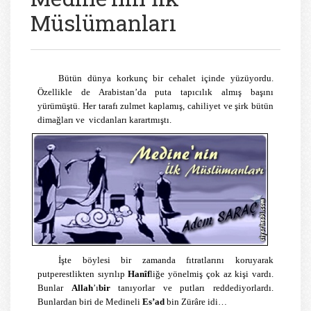
Müslümanları
Bütün dünya korkunç bir cehalet içinde yüzüyordu.
Özellikle de Arabistan’da puta tapıcılık almış başını
yürümüştü. Her tarafı zulmet kaplamış, cahiliyet ve şirk bütün
dimağları ve
vicdanları karartmıştı.
İşte böylesi bir zamanda fıtratlarını koruyarak
putperestlikten sıyrılıp
Hanîf
liğe yönelmiş çok az kişi vardı.
Bunlar
Allah
’ı
bir
tanıyorlar ve putları reddediyorlardı.
Bunlardan biri de Medineli
Es’ad
bin Zürâre idi…