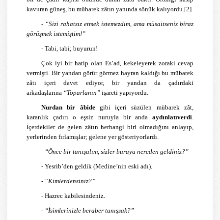
kavuran güneş, bu mübarek zâtın yanında sönük kalıyordu.
[2]
-
“Sizi rahatsız etmek istemezdim, ama müsaitseniz biraz
görüşmek istemiştim!”
- Tabi, tabi; buyurun!
Çok iyi bir hatip olan Es’ad, kekeleyerek zoraki cevap
vermişti. Bir yandan görür görmez hayran kaldığı bu mübarek
zâtı içeri davet ediyor, bir yandan da çadırdaki
arkadaşlarına
“Toparlanın”
işareti yapıyordu.
Nurdan bir âbide
gibi içeri süzülen mübarek zât,
karanlık çadırı o eşsiz nuruyla bir anda
aydınlatıverdi
.
İçerdekiler de gelen zâtın herhangi biri olmadığını anlayıp,
yerlerinden fırlamışlar; gelene yer gösteriyorlardı.
-
“Önce bir tanışalım, sizler buraya nereden geldiniz?”
- Yesrib’den geldik (Medine’nin eski adı).
-
“Kimlerdensiniz?”
- Hazrec kabilesindeniz.
-
“İsimlerinizle beraber tanışsak?”