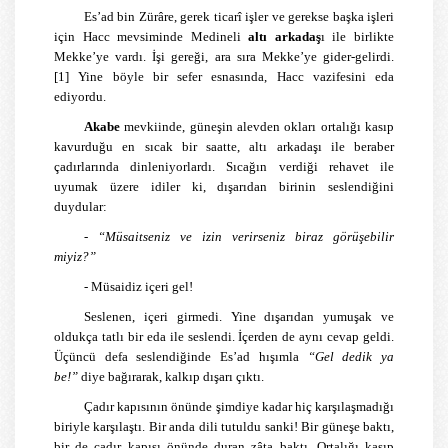
Es’ad bin Zürâre, gerek ticarî işler ve gerekse başka işleri
için Hacc mevsiminde Medineli
altı arkadaş
ı ile birlikte
Mekke’ye vardı. İşi gereği, ara sıra Mekke’ye gider-gelirdi.
[1]
Yine böyle bir sefer esnasında, Hacc vazifesini eda
ediyordu.
Akabe
mevkiinde, güneşin alevden okları ortalığı kasıp
kavurduğu en sıcak bir saatte, altı arkadaşı ile beraber
çadırlarında dinleniyorlardı. Sıcağın verdiği rehavet ile
uyumak üzere idiler ki, dışarıdan birinin seslendiğini
duydular:
-
“Müsaitseniz ve izin verirseniz biraz görüşebilir
miyiz?”
- Müsaidiz içeri gel!
Seslenen, içeri girmedi. Yine dışarıdan yumuşak ve
oldukça tatlı bir eda ile seslendi. İçerden de aynı cevap geldi.
Üçüncü defa seslendiğinde Es’ad hışımla
“Gel dedik ya
be!”
diye bağırarak, kalkıp dışarı çıktı.
Çadır kapısının önünde şimdiye kadar hiç karşılaşmadığı
biriyle karşılaştı. Bir anda dili tutuldu sanki! Bir güneşe baktı,
bir de çadır kapısı önünde duran zâta baktı. Ortalığı kasıp