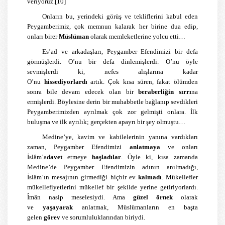
veriyoruz.
[10]
Onların bu, yerindeki görüş ve tekliflerini kabul eden
Peygamberimiz, çok memnun kalarak her birine dua edip,
onları birer
Müslüman
olarak memleketlerine yolcu etti…
Es’ad ve arkadaşları, Peygamber Efendimizi bir defa
görmüşlerdi. O’nu bir defa dinlemişlerdi. O’nu öyle
sevmişlerdi ki, nefes alışlarına kadar
O’nu
hissediyorlardı
artık. Çok kısa süren, fakat ölümden
sonra bile devam edecek olan bir
beraberliğin sırrı
na
ermişlerdi. Böylesine derin bir muhabbetle bağlanıp sevdikleri
Peygamberimizden ayrılmak çok zor gelmişti onlara. İlk
buluşma ve ilk ayrılık; gerçekten apayrı bir şey olmuştu…
Medine’ye, kavim ve kabilelerinin yanına vardıkları
zaman, Peygamber Efendimizi
anlatmaya
ve onları
İslâm’a
davet
etmeye
başladılar
. Öyle ki, kısa zamanda
Medine’de Peygamber Efendimizin adının anılmadığı,
İslâm’ın mesajının girmediği hiçbir ev
kalmadı
. Mükellefler
mükellefiyetlerini mükellef bir şekilde yerine getiriyorlardı.
Îmân nasip meselesiydi. Ama
güzel örnek
olarak
ve
yaşayarak
anlatmak, Müslümanların en başta
gelen
görev
ve sorumluluklarından biriydi.