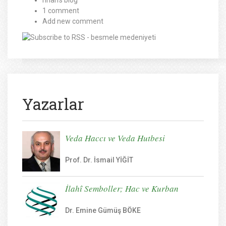
rihan's blog
1 comment
Add new comment
Yazarlar
Veda Haccı ve Veda Hutbesi
Prof. Dr. İsmail YİĞİT
İlahî Semboller; Hac ve Kurban
Dr. Emine Gümüş BÖKE