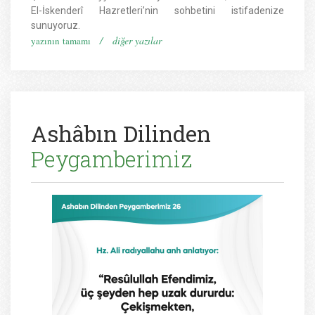
El-İskenderî Hazretleri’nin sohbetini istifadenize
sunuyoruz.
/
diğer yazılar
yazının tamamı
Ashâbın Dilinden
Peygamberimiz