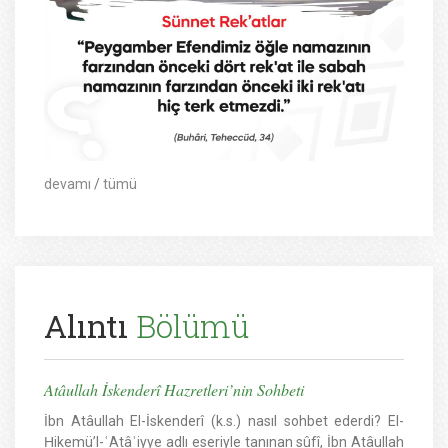
devamı
/
tümü
Alıntı
Bölümü
Atâullah İskenderî Hazretleri’nin Sohbeti
İbn Atâullah El-İskenderî (k.s.) nasıl sohbet ederdi? El-
Ḥikemü’l-ʿAtâʾiyye adlı eseriyle tanınan sûfî, İbn Atâullah