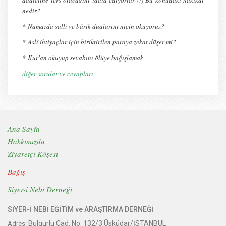
adaletine ters olacağını iddia ediyorlar (!) Bu konudaki hakikât
nedir?
*
Namazda salli ve bârik dualarını niçin okuyoruz?
*
Aslî ihtiyaçlar için biriktirilen paraya zekat düşer mi?
*
Kur'an okuyup sevabını ölüye bağışlamak
diğer sorular ve cevapları
Ana Sayfa
Hakkımızda
Ziyaretçi Köşesi
Bağış
Siyer-i Nebi Derneği
SİYER-İ NEBİ EĞİTİM ve ARAŞTIRMA DERNEĞİ
Bulgurlu Cad. No: 132/3 Üsküdar/İSTANBUL
Adres: