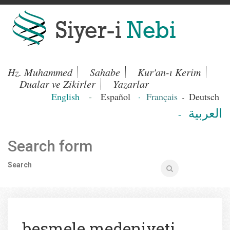
Hz. Muhammed
Sahabe
Kur'an-ı Kerim
Dualar ve Zikirler
Yazarlar
English
-
Español
Français
Deutsch
-
-
العربية
-
Search form
Search
besmele medeniyeti