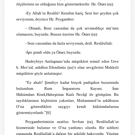
ölçülerinin ne olduğunu bize göstermektedir: Hz. Ömer (ra):
-Ey Allah’ın Resûlü! Kendim hariç Seni her şeyden çok
seviyorum, deyince Hz. Peygamber:
- Olmadı, Beni canından da çok sevmedikçe mü’min
olamazsın, buyurdu. Bunun üzerine Hz. Ömer (ra):
- Seni canımdan da fazla seviyorum, dedi. Resûlullah:
-İşte şimdi oldu ya Ömer, buyurdu.
Hudeybiye Antlaşması’nda müşrikleri temsil eden Urve
b. Mes’ud, ashâbın Efendimiz (as)’e olan sevgilerini Mekkeli
müşriklere şöyle anlatmıştır:
“Ey ahali! Şimdiye kadar birçok padişahın huzurunda
bulundum.
Rum
İmparatoru
Kayser
, İran
Hükümdarı
Kisrâ
,
Habeşistan
Kralı Necâşî ile görüştüm. Bu
saydıklarımın hiçbirinin yakınları,
Muhammed
’in ashâbının
O’na gösterdikleri saygıyı kendi hükümdarlarına
göstermiyorlardı.”
[6]
Peygamberimizin azatlısı
S
evban (ra), Resûlullah’ın
hizmetinde bulunur ve O’na yardımcı olurdu. Bir sohbeti
esnasında Resûlullah’a dalgın bir şekilde bakıyordu. Yüzüne