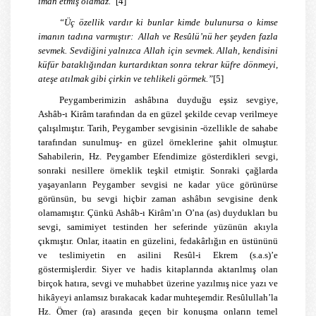
iman etmiş olamaz.”
[4]
“Üç özellik vardır ki bunlar kimde bulunursa o kimse
imanın tadına varmıştır: Allah ve Resûlü’nü her şeyden fazla
sevmek. Sevdiğini yalnızca Allah için sevmek. Allah, kendisini
küfür bataklığından kurtardıktan sonra tekrar küfre dönmeyi,
ateşe atılmak gibi çirkin ve tehlikeli görmek.”
[5]
Peygamberimizin ashâbına duyduğu eşsiz sevgiye,
Ashâb-ı Kirâm tarafından da en güzel şekilde cevap verilmeye
çalışılmıştır. Tarih, Peygamber sevgisinin -özellikle de sahabe
tarafından sunulmuş- en güzel örneklerine şahit olmuştur.
Sahabilerin, Hz. Peygamber Efendimize gösterdikleri sevgi,
sonraki nesillere örneklik teşkil etmiştir. Sonraki çağlarda
yaşayanların Peygamber sevgisi ne kadar yüce görünürse
görünsün, bu sevgi hiçbir zaman ashâbın sevgisine denk
olamamıştır. Çünkü Ashâb-ı Kirâm’ın O’na (as) duydukları bu
sevgi, samimiyet testinden her seferinde yüzünün akıyla
çıkmıştır. Onlar, itaatin en güzelini, fedakârlığın en üstününü
ve teslimiyetin en asilini Resûl-i Ekrem (s.a.s)’e
göstermişlerdir. Siyer ve hadis kitaplarında aktarılmış olan
birçok hatıra, sevgi ve muhabbet üzerine yazılmış nice yazı ve
hikâyeyi anlamsız bırakacak kadar muhteşemdir. Resûlullah’la
Hz. Ömer (ra) arasında geçen bir konuşma onların temel