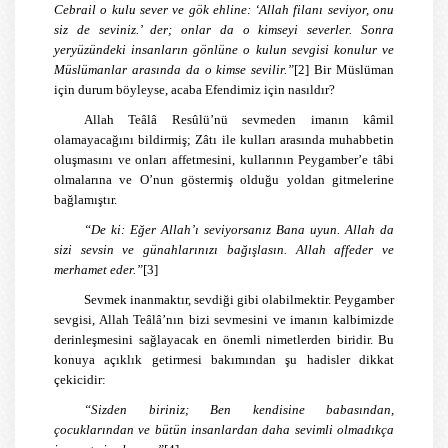
Cebrail o kulu sever ve gök ehline: ‘Allah filanı seviyor, onu
siz de seviniz.’ der; onlar da o kimseyi severler. Sonra
yeryüzündeki insanların gönlüne o kulun sevgisi konulur ve
Müslümanlar arasında da o kimse sevilir.”
[2]
Bir Müslüman
için durum böyleyse, acaba Efendimiz için nasıldır?
Allah Teâlâ Resûlü’nü sevmeden imanın kâmil
olamayacağını bildirmiş; Zâtı ile kulları arasında muhabbetin
oluşmasını ve onları affetmesini, kullarının Peygamber’e tâbi
olmalarına ve O’nun göstermiş olduğu yoldan gitmelerine
bağlamıştır.
“De ki: Eğer Allah’ı seviyorsanız Bana uyun. Allah da
sizi sevsin ve günahlarınızı bağışlasın. Allah affeder ve
merhamet eder.”
[3]
Sevmek inanmaktır, sevdiği gibi olabilmektir. Peygamber
sevgisi, Allah Teâlâ’nın bizi sevmesini ve imanın kalbimizde
derinleşmesini sağlayacak en önemli nimetlerden biridir. Bu
konuya açıklık getirmesi bakımından şu hadisler dikkat
çekicidir:
“Sizden biriniz; Ben kendisine babasından,
çocuklarından ve bütün insanlardan daha sevimli olmadıkça