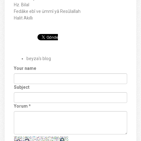
Hz. Bilal
Fedâke ebî ve ümmî yâ Resûlallah
Halit Akıllı
beyza's blog
Your name
Subject
Yorum
*