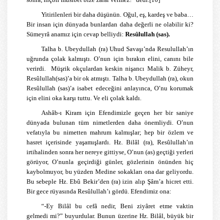
Yitirilenleri bir daha düşünün. Oğul, eş, kardeş ve baba…
Bir insan için dünyada bunlardan daha değerli ne olabilir ki?
Sümeyrâ anamız için cevap belliydi:
Resûlullah (sas).
Talha b. Ubeydullah (ra) Uhud Savaşı’nda Resulullah’ın
uğrunda çolak kalmıştı. O’nun için bırakın elini, canını bile
verirdi. Müşrik okçulardan keskin nişancı Malik b. Züheyr,
Resûlullah(sas)’a bir ok atmıştı. Talha b. Ubeydullah (ra), okun
Resûlullah (sas)’a isabet edeceğini anlayınca, O’nu korumak
için elini oka karşı tuttu. Ve eli çolak kaldı.
Ashâb-ı Kiram için Efendimizle geçen her bir saniye
dünyada bulunan tüm nimetlerden daha önemliydi. O’nun
vefatıyla bu nimetten mahrum kalmışlar; hep bir özlem ve
hasret içerisinde yaşamışlardı. Hz. Bilâl (ra), Resûlullah’ın
irtihalinden sonra her nereye gittiyse, O’nun (as) geçtiği yerleri
görüyor, O’nunla geçirdiği günler, gözlerinin önünden hiç
kaybolmuyor, bu yüzden Medine sokakları ona dar geliyordu.
Bu sebeple Hz. Ebû Bekir’den (ra) izin alıp
Şâm
’a hicret etti.
Bir gece rüyasında Resûlullah’ı gördü. Efendimiz ona:
“-
Ey Bilâl
bu cefâ nedir, Beni ziyâret etme vaktin
gelmedi mi?” buyurdular. Bunun üzerine Hz. Bilâl, büyük bir