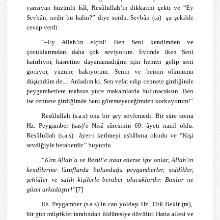
yansıyan hüzünlü hâl, Resûlullah’ın dikkatini çekti ve “Ey
Sevbân, nedir bu halin?” diye sordu. Sevbân (ra) şu şekilde
cevap verdi:
“–Ey Allah’ın elçisi! Ben Seni kendimden ve
çocuklarımdan daha çok seviyorum. Evimde iken Seni
hatırlıyor, hasretine dayanamadığım için hemen gelip seni
görüyor, yüzüne bakıyorum. Senin ve benim ölümümü
düşündüm de… Anladım ki, Sen vefat edip cennete girdiğinde
peygamberlere mahsus yüce makamlarda bulunacaksın. Ben
ise cennete girdiğimde Seni göremeyeceğimden korkuyorum!”
Resûlullah (s.a.s) ona bir şey söylemedi. Bir süre sonra
Hz. Peygamber (sas)’e Nisâ sûresinin 69. âyeti nazil oldu.
Resûlullah (s.a.s) âyet-i kerîmeyi ashâbına okudu ve “Kişi
sevdiğiyle beraberdir.” buyurdu.
“Kim Allah’a ve Resûl’e itaat ederse işte onlar, Allah’ın
kendilerine lütuflarda bulunduğu peygamberler, sıddîkler,
şehidler ve salih kişilerle beraber olacaklardır. Bunlar ne
güzel arkadaştır!”
[7]
Hz. Peygamber (s.a.s)’in can yoldaşı Hz. Ebû Bekir (ra),
bir gün müşrikler tarafından öldüresiye dövülür. Hatta ailesi ve