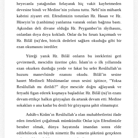
heyecanla yatağından fırlayarak hiç vakit kaybetmeden
devesine bindi ve Medine’nin yolunu tuttu. Nebî’nin mübarek
kabrini ziyaret etti. Efendimizin torunları Hz. Hasan ve Hz.
Hüseyin’in (r.anhüma) yanlarına vararak onları bağrına bastı.
Aşkından deli divane olduğu Hz. Peygamber’in râyihasını,
onlardan doya doya kokladı. Onlar da bu fırsatı kaçırmadı ve
Hz. Bilâl (ra)’den, biricik dedeleri sağken okuduğu gibi bir
ezan okumasını istediler.
Yüreği yanık Hz. Bilâl onların bu isteklerini geri
çeviremedi, mescidin üzerine çıktı. İslam’ın o ilk yıllarında
ezan okurken durduğu yerde ve fakat bu sefer Resûlullah’ın
huzuru manevîsinde ezanını okudu. Bilâl’in sesine
hasret
Medineli Müslümanlar
onun sesini işitince, “Yoksa
Resûlullah mı dirildi?” diye mescide doğru ağlayarak ve
feryadü figan ederek koşmaya başladılar. Hz. Bilâl (ra)’in ezanı
devam ettikçe halkın gözyaşları da artarak devam etti. Medine
sokakları o ana kadar bu denli bir gözyaşına şahit olmamıştır.
Ashâb-ı Kirâm’ın Resûlullah’a olan muhabbetlerini ifade
eden örnekleri çoğaltmak mümkündür. Onlar için Efendimizle
beraber olmak, dünya hayatında imandan sonra elde
edilebilecek en büyük nimettir. Bu nimetin şükrünü gerçekten