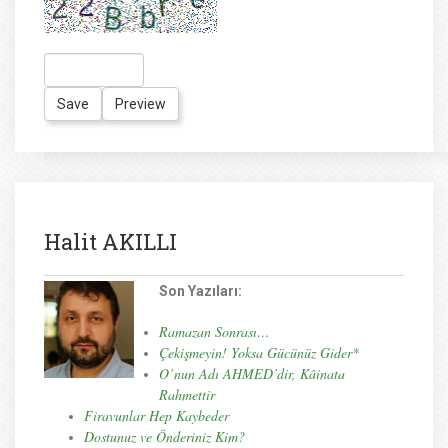
Halit AKILLI
Son Yazıları:
Ramazan Sonrası…
Çekişmeyin! Yoksa Gücünüz Gider*
O’nun Adı AHMED’dir, Kâinata
Rahmettir
Firavunlar Hep Kaybeder
Dostunuz ve Önderiniz Kim?