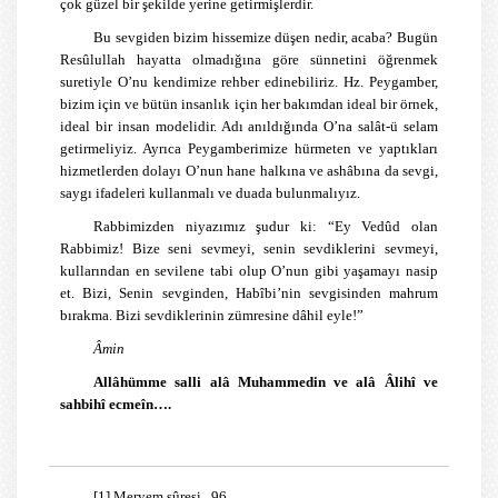
çok güzel bir şekilde yerine getirmişlerdir.
Bu sevgiden bizim hissemize düşen nedir, acaba? Bugün
Resûlullah hayatta olmadığına göre sünnetini öğrenmek
suretiyle O’nu kendimize rehber edinebiliriz. Hz. Peygamber,
bizim için ve bütün insanlık için her bakımdan ideal bir örnek,
ideal bir insan modelidir. Adı anıldığında O’na salât-ü selam
getirmeliyiz. Ayrıca Peygamberimize hürmeten ve yaptıkları
hizmetlerden dolayı O’nun hane halkına ve ashâbına da sevgi,
saygı ifadeleri kullanmalı ve duada bulunmalıyız.
Rabbimizden niyazımız şudur ki: “Ey Vedûd olan
Rabbimiz! Bize seni sevmeyi, senin sevdiklerini sevmeyi,
kullarından en sevilene tabi olup O’nun gibi yaşamayı nasip
et. Bizi, Senin sevginden, Habîbi’nin sevgisinden mahrum
bırakma. Bizi sevdiklerinin zümresine dâhil eyle!”
Âmin
Allâhümme salli alâ Muhammedin ve alâ Âlihî ve
sahbihî ecmeîn….
[1]
Meryem sûresi, 96.