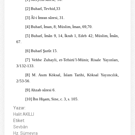
[2]
Buharî, Tevhid,33
[3]
Âl-i İmran sûresi, 31.
[4]
Buharî, İman, 8; Müslim, İman, 69,70.
[5]
Buharî, İmân 9, 14, İkrah 1, Edeb 42; Müslim, Îmân,
67.
[6]
Buharî
Şurût
15.
[7]
Vehbe Zuhayli, et-Tefsirü’l-Münir, Risale Yayınları,
3/132-133.
[8]
M. Asım Köksal, İslam Tarihi, Köksal Yayıncılık,
2/53-56.
[9]
Ahzab sûresi 6.
[10]
İbn Hişam, Sine, c. 3, s. 105.
Yazar:
Halit AKILLI
Etiket:
Sevbân
Hz. Sümeyra