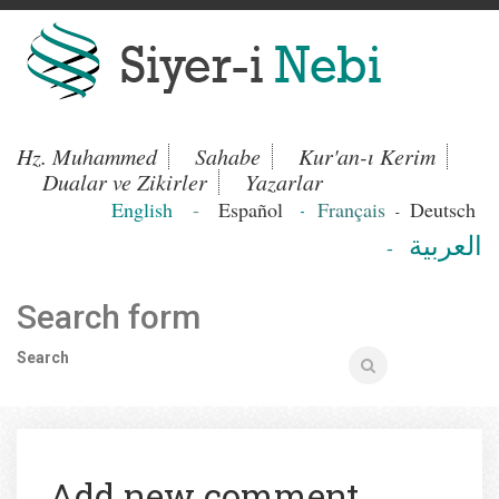
Hz. Muhammed
Sahabe
Kur'an-ı Kerim
Dualar ve Zikirler
Yazarlar
English
-
Español
Français
Deutsch
-
-
العربية
-
Search form
Search
Add new comment