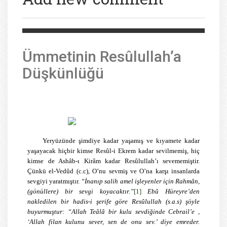
Ümmetinin Resûlullah’a
Düşkünlüğü
Yeryüzünde şimdiye kadar yaşamış ve kıyamete kadar
yaşayacak hiçbir kimse Resûl-i Ekrem kadar sevilmemiş, hiç
kimse de Ashâb-ı Kirâm kadar Resûlullah’ı sevememiştir.
Çünkü el-Vedûd (c.c), O’nu sevmiş ve O’na karşı insanlarda
sevgiyi yaratmıştır.
“İnanıp salih amel işleyenler için Rahmân,
(gönüllere) bir sevgi koyacaktır.”
[1]
Ebû Hüreyre’den
nakledilen bir hadis-i şerife göre Resûlullah (s.a.s) şöyle
buyurmuştur: “Allah Teâlâ bir kulu sevdiğinde Cebrail’e ,
‘Allah filan kulunu sever, sen de onu sev.’ diye emreder.