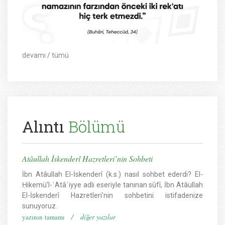
devamı
/
tümü
Alıntı
Bölümü
Atâullah İskenderî Hazretleri’nin Sohbeti
İbn Atâullah El-İskenderî (k.s.) nasıl sohbet ederdi? El-
Ḥikemü’l-ʿAtâʾiyye adlı eseriyle tanınan sûfî, İbn Atâullah
El-İskenderî Hazretleri’nin sohbetini istifadenize
sunuyoruz.
/
diğer yazılar
yazının tamamı