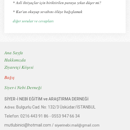
*
Aslî ihtiyaçlar için biriktirilen paraya zekat düşer mi?
*
Kur'an okuyup sevabını ölüye bağışlamak
diğer sorular ve cevapları
Ana Sayfa
Hakkımızda
Ziyaretçi Köşesi
Bağış
Siyer-i Nebi Derneği
SİYER-İ NEBİ EĞİTİM ve ARAŞTIRMA DERNEĞİ
Bulgurlu Cad. No: 132/3 Üsküdar/İSTANBUL
Adres:
Telefon:
0216 443 91 86 -
0553 947 66 34
mutlubinici@hotmail.com /
siyerinebi.mail@gmail.com