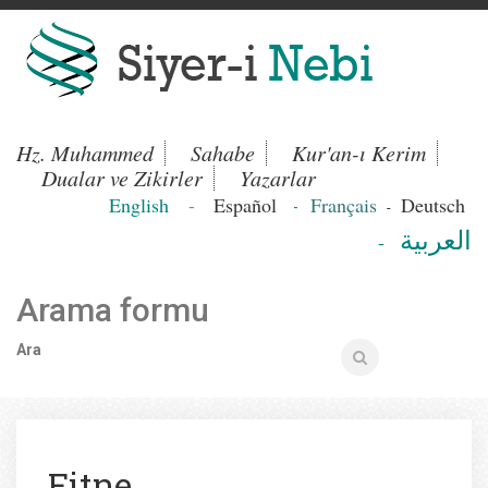
Hz. Muhammed
Sahabe
Kur'an-ı Kerim
Dualar ve Zikirler
Yazarlar
English
-
Español
Français
Deutsch
-
-
العربية
-
Arama formu
Ara
Fitne