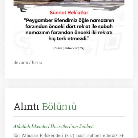
devamı
/
tümü
Alıntı
Bölümü
Atâullah İskenderî Hazretleri’nin Sohbeti
İbn Atâullah El-İskenderî (k.s.) nasıl sohbet ederdi? El-