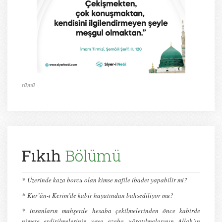
tümü
Fıkıh
Bölümü
*
Üzerinde kaza borcu olan kimse nafile ibadet yapabilir mi?
*
Kur’ân-ı Kerim’de kabir hayatından bahsediliyor mu?
* insanların mahşerde hesaba çekilmelerinden önce kabirde
nimete erdirilmelerinin veya azaba uğratılmalarının Allah’ın