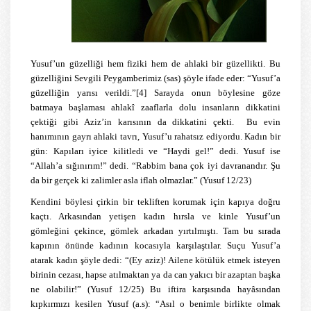
Yusuf’un güzelliği hem fiziki hem de ahlaki bir güzellikti. Bu
güzelliğini Sevgili Peygamberimiz (sas) şöyle ifade eder: “Yusuf’a
güzelliğin yarısı verildi.”
[4]
Sarayda onun böylesine göze
batmaya başlaması ahlakî zaaflarla dolu insanların dikkatini
çektiği gibi Aziz’in karısının da dikkatini çekti. Bu evin
hanımının gayrı ahlaki tavrı, Yusuf’u rahatsız ediyordu. Kadın bir
gün: Kapıları iyice kilitledi ve “Haydi gel!” dedi. Yusuf ise
“Allah’a sığınırım!” dedi. “Rabbim bana çok iyi davranandır. Şu
da bir gerçek ki zalimler asla iflah olmazlar.” (Yusuf 12/23)
Kendini böylesi çirkin bir tekliften korumak için kapıya doğru
kaçtı. Arkasından yetişen kadın hırsla ve kinle Yusuf’un
gömleğini çekince, gömlek arkadan yırtılmıştı. Tam bu sırada
kapının önünde kadının kocasıyla karşılaştılar. Suçu Yusuf’a
atarak kadın şöyle dedi: “(Ey aziz)! Ailene kötülük etmek isteyen
birinin cezası, hapse atılmaktan ya da can yakıcı bir azaptan başka
ne olabilir!” (Yusuf 12/25) Bu iftira karşısında hayâsından
kıpkırmızı kesilen Yusuf (a.s): “Asıl o benimle birlikte olmak