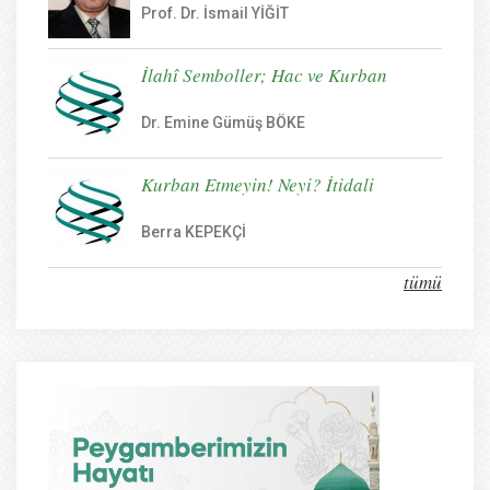
Prof. Dr. İsmail YİĞİT
İlahî Semboller; Hac ve Kurban
Dr. Emine Gümüş BÖKE
Kurban Etmeyin! Neyi? İtidali
Berra KEPEKÇİ
tümü