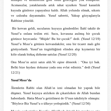
Acımasızlar, yataklarında artık rahat uyurken Yusuf karanlık
kuyuda günlerce yapayalnız kaldı. Allah yolunda olmak, sıkıntı
ve ızdıraba dayanmaktı. Yusuf sabretti, Yakup gözyaşlarıyla
Rabbine yöneldi.
Bir kervan geldi, sucularını kuyuya gönderdiler. İlahî takdir de
Yusuf’u onlara teslim etti. Sucu, kovasına asılmış bir çocuk
görünce heyecanla: “Müjde! Bu bir çocuk!” dedi. (Yusuf 12/19)
Yusuf’u Mısır’a götüren kervandakiler, onu bir ticaret malı gibi
görüyorlardı. Yusuf’un özgürlüğünü elinden alıp kıymetsiz bir
köle olarak birkaç dirheme sattılar. (Yusuf 12/20)
Onu Mısır’ın azizi satın aldı.Ve eşine dönerek : “Ona iyi bak.
Belki bize faydası dokunur yada onu evlat ediniriz.” dedi (Yusuf
12/21)
Yusuf Mısır’da
Âlemlerin Rabbi olan Allah’ın izni olmadan bir yaprak bile
düşmez. Yusuf kuyuya atılırken de çıkarılırken de Allah bundan
haberdardı. Hatta Mısır’a getirilmesi de O’nun takdiriyle olmuştu:
”Böylece Biz Yusuf’u o ülkeye yerleştirdik.” (Yusuf 12/56)