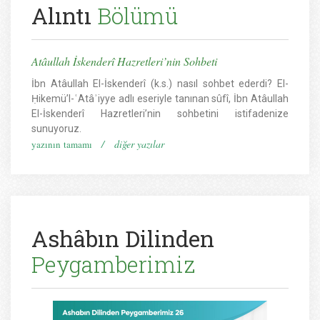
Alıntı
Bölümü
Atâullah İskenderî Hazretleri’nin Sohbeti
İbn Atâullah El-İskenderî (k.s.) nasıl sohbet ederdi? El-
Ḥikemü’l-ʿAtâʾiyye adlı eseriyle tanınan sûfî, İbn Atâullah
El-İskenderî Hazretleri’nin sohbetini istifadenize
sunuyoruz.
/
diğer yazılar
yazının tamamı
Ashâbın Dilinden
Peygamberimiz