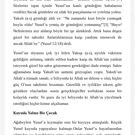
Sözlerini ispat içinde Yusuf’un kanlı gömleğini babalarına
verdiler.Ancak gömlekte en ufak bir parçalanma ve yırtılma yoktu.
Yakub (a.s) gömleği aldı ve: “Ne zamandır kurt böyle yumuşak
huylu oldu! Yusuf’u yemiş de gömleğini yırtmamış!”
[3]
“Hayır!
Nefisleriniz sizi aldatıp böyle bir işe sürükledi. Artık bana düşen
güzel bir sabırdır. Anlattıklarınıza karşı yardımı istenecek de
ancak Allah’tır.” (Yusuf 12/18) dedi.
Yusuf’un rüyasını çok iyi bilen Yakup (a.s), ayrılık vaktinin
geldiğini anlamış, takdir edilen kadere karşı da Allah’tan yardım
isteyerek güzel bir sabır göstermesi gerektiğini ifade etmişti. Sahte
ağlamalara karşı Yakub’un samimi gözyaşları coştu. Yakub’un
Allah’a itimadı tamdı; o biliyordu ki Allah ne dilerse o olur, hiçbir
güç O’nun takdirini bozamaz. Güzellik ve iyilikler sıkıntı gibi
gözüken olaylardan sonra gerçekleşir.Her zorluktan sonra bir
kolaylık vardır. Ve şunu da iyi biliyordu ki Allah’ın yüceltmek
istediğini hiçbir kimse alçaltamaz.
Kuyuda Yalnız Bir Çocuk
Ağabeyleri Yusuf’a kıymışlar onu bir kuyuya atmışlardı. Küçük
Yusuf kuyuda yapayalnız kalmıştı.Onlar Yusuf’u hayatlarından
silmişler ve kendilerine göre onun geleceğini yok etmişlerdi.