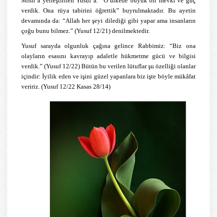
Mısır’a yerleştirilen Yusuf’a: “O ülkede büyük bir mevki ve güç
verdik. Ona rüya tabirini öğrettik” buyrulmaktadır. Bu ayetin
devamında da: “Allah her şeyi dilediği gibi yapar ama insanların
çoğu bunu bilmez.” (Yusuf 12/21) denilmektedir.
Yusuf sarayda olgunluk çağına gelince Rabbimiz: “Biz ona
olayların esasını kavrayıp adaletle hükmetme gücü ve bilgisi
verdik.” (Yusuf 12/22) Bütün bu verilen lütuflar şu özelliği olanlar
içindir: İyilik eden ve işini güzel yapanlara biz işte böyle mükâfat
veririz. (Yusuf 12/22 Kasas 28/14)