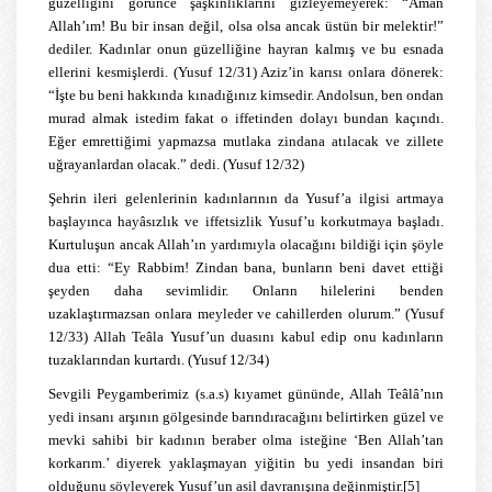
güzelliğini görünce şaşkınlıklarını gizleyemeyerek: “Aman
Allah’ım! Bu bir insan değil, olsa olsa ancak üstün bir melektir!”
dediler. Kadınlar onun güzelliğine hayran kalmış ve bu esnada
ellerini kesmişlerdi. (Yusuf 12/31) Aziz’in karısı onlara dönerek:
“İşte bu beni hakkında kınadığınız kimsedir. Andolsun, ben ondan
murad almak istedim fakat o iffetinden dolayı bundan kaçındı.
Eğer emrettiğimi yapmazsa mutlaka zindana atılacak ve zillete
uğrayanlardan olacak.” dedi. (Yusuf 12/32)
Şehrin ileri gelenlerinin kadınlarının da Yusuf’a ilgisi artmaya
başlayınca hayâsızlık ve iffetsizlik Yusuf’u korkutmaya başladı.
Kurtuluşun ancak Allah’ın yardımıyla olacağını bildiği için şöyle
dua etti: “Ey Rabbim! Zindan bana, bunların beni davet ettiği
şeyden daha sevimlidir. Onların hilelerini benden
uzaklaştırmazsan onlara meyleder ve cahillerden olurum.” (Yusuf
12/33) Allah Teâla Yusuf’un duasını kabul edip onu kadınların
tuzaklarından kurtardı. (Yusuf 12/34)
Sevgili Peygamberimiz (s.a.s) kıyamet gününde, Allah Teâlâ’nın
yedi insanı arşının gölgesinde barındıracağını belirtirken güzel ve
mevki sahibi bir kadının beraber olma isteğine ‘Ben Allah’tan
korkarım.’ diyerek yaklaşmayan yiğitin bu yedi insandan biri
olduğunu söyleyerek Yusuf’un asil davranışına değinmiştir.
[5]