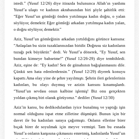
istedi.” (Yusuf 12/26) diye itirazda bulununca Allah’ın yardımı
Yusuf’a ulaştı ve kadının akrabasından biri şöyle şahitlik etti:
“Eğer Yusuf’un gömleği önden yırtılmışsa kadın doğru, o yalan
söylüyor, demektir. Eğer gömleği arkadan yırtılmışsa kadın yalan,
o doğru söylüyor, demektir.”
Aziz, Yusuf’un gömleğinin arkadan yırtıldığını görünce karısına:
“Anlaşılan bu sizin tuzaklarınızdan biridir. Doğrusu siz kadınların
tuzağı pek büyüktür.” dedi. Ve Yusuf’a dönerek, “Ey Yusuf, sen
bundan kimseye bahsetme!” (Yusuf 12/26-29) diye tembihledi.
Aziz, eşine de: “Ey kadın! Sen de günahının bağışlanmasını dile.
Çünkü sen hata edenlerdensin.” (Yusuf 12/29) diyerek konuyu
kapattı.Ama olay yine de şehre yayılmıştı. Şehrin ileri gelenlerinin
kadınları, bu olayı duymuş ve azizin karısını kınamışlardı.
“Yusuf’un sevdası onun kalbine işlemiş! Biz onu gerçekten
yoldan çıkmış biri olarak görüyoruz.” dediler. (Yusuf 12/30)
Aziz’in karısı, bu dedikodulardan iyice bunalmış ve yaptığı işin
normal olduğunu ispat etme zilletine düşmüştü. Bunun için bir
davet ile bu kadınları saraya çağırmıştı. Onların ellerine birer
bıçak birer de soyulmak için meyve vermişti. Tam bu esnada
Yusuf’a onların karşısına çıkmasını emretmiş, kadınlarda Yusuf’un