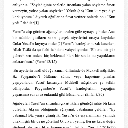
anlıyoruz: “Söylediğiniz sözlerle insanlara yalan söyleme fırsatı
vermeyin, yoksa yalan söylerler.” Yakub (a.s) “Onu kurt yer, diye
korkuyorum.” diyerek oğullarına fırsat verince onlarda onu “Kurt
yedi.” dediler.
[1]
Yusuf’u alıp götüren ağabeyleri, evden güle oynaya çıktılar. Ama
bir müddet gittikten sonra gerçek niyetlerini ortaya koydular.
Onlar Yusuf’u kuyuya attılar.
[2]
Yusuf’a kardeşleri tuzak kurarken,
Allah Teâlâ da şu ilahi hakikati vahyediyordu: “Elbette bir gün
gelecek sen onlara hiç beklemedikleri bir sırada bu yaptıklarını
anlatacaksın.” (Yusuf 12/15)
Bu ayetlerin nazil olduğu zaman diliminde de Mekkeli müşrikler,
Hz Peygamber’i öldürme, sürme veya hapsetme planları
yapıyorlardı. Yusuf kıssasıyla Mekkeli müşriklere şu telkin
ediliyordu: Peygamber’e Yusuf’a kardeşlerinin yaptığını
yaparsanız sonunuz onlarınki gibi hüsran olur. (Enfal 8/30)
Ağabeyleri Yusuf’un sırtından çıkarttıkları gömleği sahte bir kana
buladılar. Akşam olduğunda ağlayarak babalarına geldiler: “Ey
babamız! Biz yarışa girmiştik. Yusuf’u da eşyalarımızın yanında
bırakmıştık bir de ne görelim! Onu kurt yemiş. Her ne kadar doğru
söylesek de sen bize inanmazsın.” dediler. (Yusuf 12/16-17)