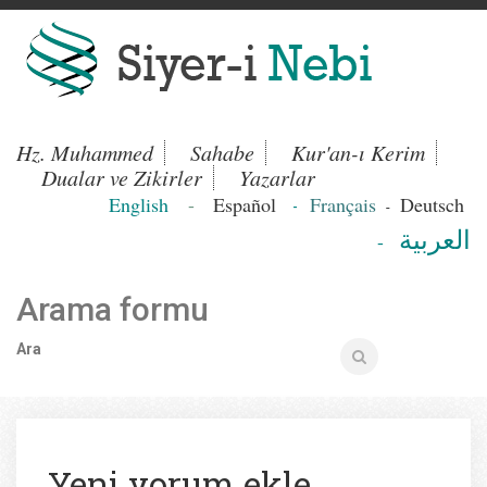
Hz. Muhammed
Sahabe
Kur'an-ı Kerim
Dualar ve Zikirler
Yazarlar
English
-
Español
Français
Deutsch
-
-
العربية
-
Arama formu
Ara
Yeni yorum ekle