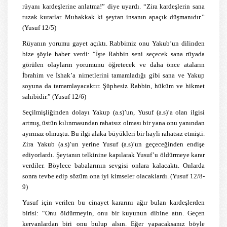
rüyanı kardeşlerine anlatma!” diye uyardı. “Zira kardeşlerin sana
tuzak kurarlar. Muhakkak ki şeytan insanın apaçık düşmanıdır.”
(Yusuf 12/5)
Rüyanın yorumu gayet açıktı. Rabbimiz onu Yakub’un dilinden
bize şöyle haber verdi: “İşte Rabbin seni seçecek sana rüyada
görülen olayların yorumunu öğretecek ve daha önce ataların
İbrahim ve İshak’a nimetlerini tamamladığı gibi sana ve Yakup
soyuna da tamamlayacaktır. Şüphesiz Rabbin, hüküm ve hikmet
sahibidir.” (Yusuf 12/6)
Seçilmişliğinden dolayı Yakup (a.s)’un, Yusuf (a.s)’a olan ilgisi
artmış, üstün kılınmasından rahatsız olması bir yana onu yanından
ayırmaz olmuştu. Bu ilgi alaka büyükleri bir hayli rahatsız etmişti.
Zira Yakub (a.s)’un yerine Yusuf (a.s)’un geçeceğinden endişe
ediyorlardı. Şeytanın telkinine kapılarak Yusuf’u öldürmeye karar
verdiler. Böylece babalarının sevgisi onlara kalacaktı. Onlarda
sonra tevbe edip sözüm ona iyi kimseler olacaklardı. (Yusuf 12/8-
9)
Yusuf için verilen bu cinayet kararını ağır bulan kardeşlerden
birisi: “Onu öldürmeyin, onu bir kuyunun dibine atın. Geçen
kervanlardan biri onu bulup alsın. Eğer yapacaksanız böyle