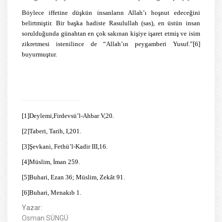
Böylece iffetine düşkün insanların Allah’ı hoşnut edeceğini
belirtmiştir. Bir başka hadiste Rasulullah (sas), en üstün insan
sorulduğunda günahtan en çok sakınan kişiye işaret etmiş ve isim
zikretmesi istenilince de “Allah’ın peygamberi Yusuf.”
[6]
buyurmuştur.
[1]
Deylemi,Firdevsü’l-Ahbar V,20.
[2]
Taberi, Tarih, I,201.
[3]
Şevkani, Fethü’l-Kadir III,16.
[4]
Müslim, İman 259.
[5]
Buhari, Ezan 36; Müslim, Zekât 91.
[6]
Buhari, Menakıb 1.
Yazar:
Osman SÜNGÜ