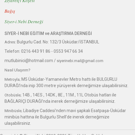
Ziyaretçi Köşesi
Bağış
Siyer-i Nebi Derneği
SİYER-İ NEBİ EĞİTİM ve ARAŞTIRMA DERNEĞİ
Bulgurlu Cad. No: 132/3 Üsküdar/İSTANBUL
Adres:
Telefon:
0216 443 91 86 -
0553 947 66 34
mutlubinici@hotmail.com /
siyerinebi.mail@gmail.com
Nasıl Ulaşırım?
M5 Üsküdar-Yamanevler Metro hattı ile BULGURLU
Metroyla;
DURAĞI’nda inip 300 metre yürüyerek derneğimize ulaşabilirsiniz.
14B , 14ES , 14DK , 8E , 11M , 11L Otobüs hatları ile
Otobüsle;
BAĞLARİÇİ DURAĞI’nda inerek derneğimize ulaşabilirsiniz.
Libadiye Caddesi’nden mavi şapkalı Esatpaşa-Üsküdar
Minibüsle;
minibüs hattına ile Bulgurlu Shell’de inerek derneğimize
ulaşabilirsiniz.