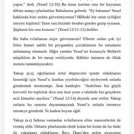
yapın.” dedi. (Yusuf 12/10) Bu itiraz üzerine onu bir kuyunun
dibine atmayı planladılar. Babalarına gelerek: “Ey babamız! Yusuf
hakkında bize neden güvenmiyorsun? Hâlbuki biz onun iyiliğini
isteyen kişileriz! Yarın onu bizimle beraber gönder gezip oynasın.
Şüphesiz biz onu koruruz.” (Yusuf 12/11-12) dediler.
Bir baba evlatlarına niçin güvenmesin? Elbette onları çok iyi
bilen feraset sahibi bir peygamber, çocuklarının bu tutumunu
anlamamış olamazdı. Diğer yandan Yusuf’un kıssasıyla Mekkeli
müşriklere de bir mesaj veriliyordu: Kâfirler istemese de Allah
nurunu tamamlayacaktır.
Yakup (a.s), oğullarının kötü düşünceler içinde olduklarını
hissettiği için Yusuf’u kurdun yiyebileceğini söyleyerek onlarla
göndermek istememişti. Ama kardeşler: “Andolsun biz güçlü
kuvvetli bir topluluk iken onu kurt yerse o takdirde biz gerçekten
aciz kimseler sayılırız.” (Yusuf 12/14) diyerek ısrar ettiler. Yakup
onların bu ısrarına dayanamayarak Yusuf’u onlarla istemeye
istemeye gönderdi. Ve kadere boyun eğdi.
Yakup (a.s) farkına varmadan evlatlarının eline mazeretlerini de
vermiş oldu. Onların planlarında eksik kalan bir kısmı da bu ifade
ile yakalamış olduklarını İbn-i Ömer’den gelen rivayetten