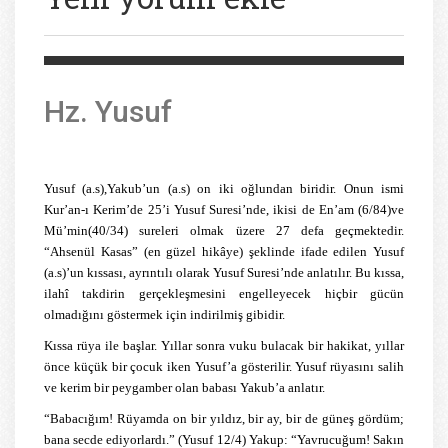
Hz. Yusuf
Yusuf (a.s),Yakub’un (a.s) on iki oğlundan biridir. Onun ismi
Kur’an-ı Kerim’de 25’i Yusuf Suresi’nde, ikisi de En’am (6/84)ve
Mü’min(40/34) sureleri olmak üzere 27 defa geçmektedir.
“Ahsenül Kasas” (en güzel hikâye) şeklinde ifade edilen Yusuf
(a.s)’un kıssası, ayrıntılı olarak Yusuf Suresi’nde anlatılır. Bu kıssa,
ilahî takdirin gerçekleşmesini engelleyecek hiçbir gücün
olmadığını göstermek için indirilmiş gibidir.
Kıssa rüya ile başlar. Yıllar sonra vuku bulacak bir hakikat, yıllar
önce küçük bir çocuk iken Yusuf’a gösterilir. Yusuf rüyasını salih
ve kerim bir peygamber olan babası Yakub’a anlatır.
“Babacığım! Rüyamda on bir yıldız, bir ay, bir de güneş gördüm;
bana secde ediyorlardı.” (Yusuf 12/4) Yakup: “Yavrucuğum! Sakın